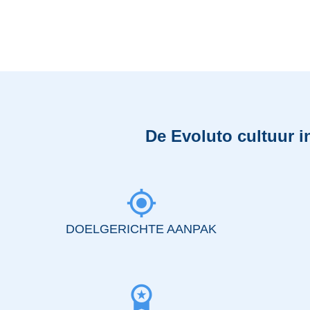
De Evoluto cultuur 
my_location
DOELGERICHTE AANPAK
workspace_premium