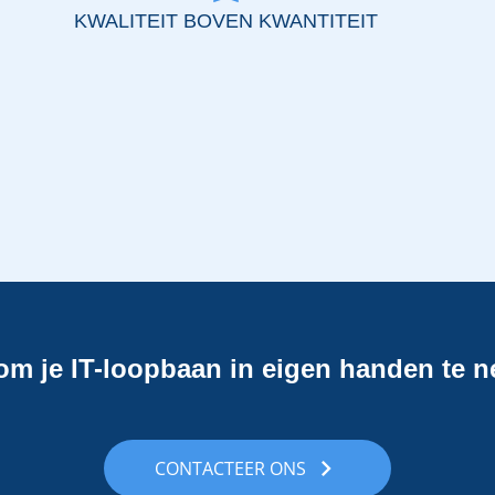
KWALITEIT BOVEN KWANTITEIT
 om je IT-loopbaan in eigen handen te 
keyboard_arrow_right
CONTACTEER ONS