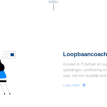
SCROLL
Loopbaancoach
Groeien in IT-beheer en sup
opleidingen, certificering e
stap, met een duidelijk doe
arrow_forward
Lees meer