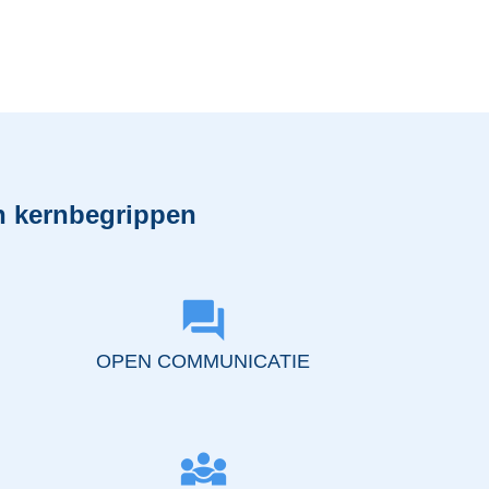
in kernbegrippen
forum
OPEN COMMUNICATIE
diversity_3