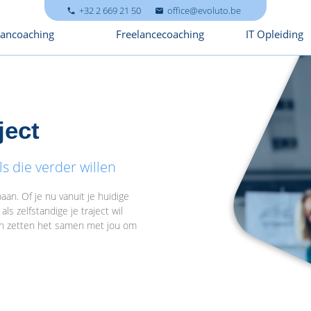
+32 2 669 21 50
office@evoluto.be
local_phone
mail
ancoaching
Freelancecoaching
IT Opleiding
ject
s die verder willen
aan. Of je nu vanuit je huidige
ls zelfstandige je traject wil
 en zetten het samen met jou om