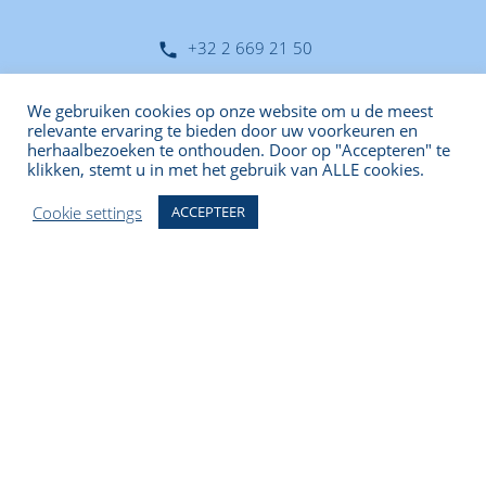
+32 2 669 21 50
local_phone
office@evoluto.be
mail
We gebruiken cookies op onze website om u de meest
relevante ervaring te bieden door uw voorkeuren en
herhaalbezoeken te onthouden. Door op "Accepteren" te
Home
klikken, stemt u in met het gebruik van ALLE cookies.
Loopbaancoaching
EVOLUTO BV
Cookie settings
ACCEPTEER
Freelancecoaching
Roodborstjeslaan 14
B-1860
Meise
Over ons
Jobs