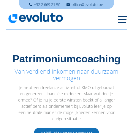
+32 2 669 21 50
office@evoluto.be
local_phone
mail
Patrimoniumcoaching
Van verdiend inkomen naar duurzaam
vermogen
Je hebt een freelance activiteit of KMO uitgebouwd
en genereert financiële middelen. Maar wat doe je
ermee? Of je nu je eerste winsten boekt of al langer
actief bent als ondernemer: bij Evoluto leer je op
een neutrale manier de mogelijkheden kennen voor
je eigen situatie.